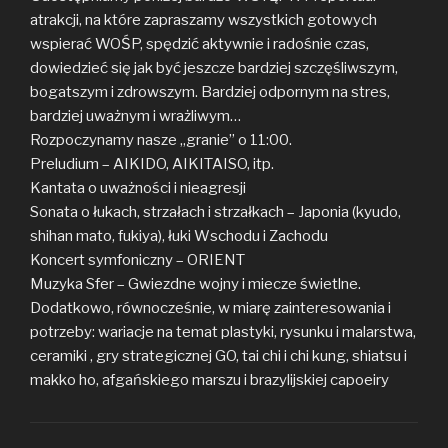
atrakcji, na które zapraszamy wszystkich gotowych
wspierać WOŚP, spędzić aktywnie i radośnie czas,
dowiedzieć się jak być jeszcze bardziej szczęśliwszym,
bogatszym i zdrowszym. Bardziej odpornym na stres,
bardziej uważnym i wrażliwym…
Rozpoczynamy nasze „granie” o 11:00.
Preludium – AIKIDO, AIKITAISO, itp.
Kantata o uważności i nieagresji
Sonata o łukach, strzałach i strzałkach – Japonia (kyudo,
shihan mato, fukiya), łuki Wschodu i Zachodu
Koncert symfoniczny – ORIENT
Muzyka Sfer – Gwiezdne wojny i miecze świetlne.
Dodatkowo, równocześnie, w miarę zainteresowania i
potrzeby: wariacje na temat plastyki, rysunku i malarstwa,
ceramiki , gry strategicznej GO, tai chi i chi kung, shiatsu i
makko ho, afgańskiego marszu i brazylijskiej capoeiry