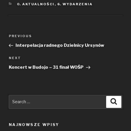
CATEGORIES
0. AKTUALNOŚCI
,
6. WYDARZENIA
Nawigacja
PREVIOUS
Previous
wpisu
Post
Interpelacja radnego Dzielnicy Ursynów
NEXT
Next
Post
Koncert w Budojo – 31 finał WOŚP
Search
Searc
for:
NAJNOWSZE WPISY