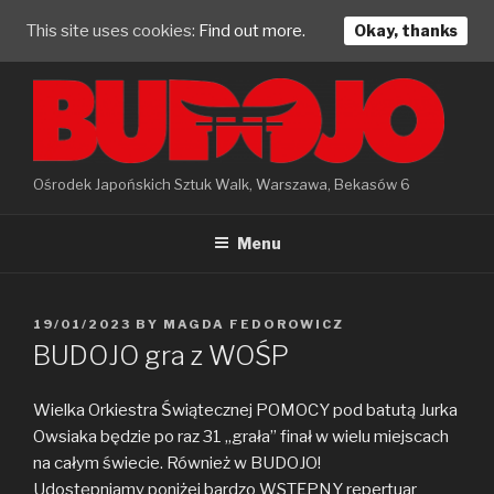
This site uses cookies:
Find out more.
Okay, thanks
Skip
to
content
Ośrodek Japońskich Sztuk Walk, Warszawa, Bekasów 6
Menu
POSTED
19/01/2023
BY
MAGDA FEDOROWICZ
ON
BUDOJO gra z WOŚP
Wielka Orkiestra Świątecznej POMOCY pod batutą Jurka
Owsiaka będzie po raz 31 „grała” finał w wielu miejscach
na całym świecie. Również w BUDOJO!
Udostępniamy poniżej bardzo WSTĘPNY repertuar