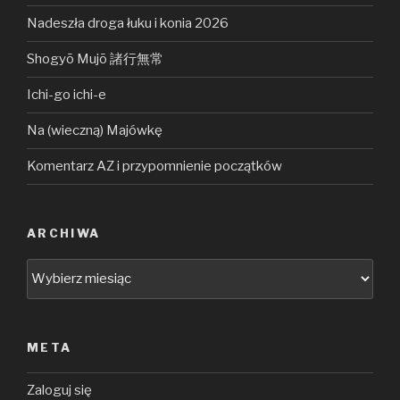
Nadeszła droga łuku i konia 2026
Shogyō Mujō 諸行無常
Ichi-go ichi-e
Na (wieczną) Majówkę
Komentarz AZ i przypomnienie początków
ARCHIWA
Archiwa
META
Zaloguj się