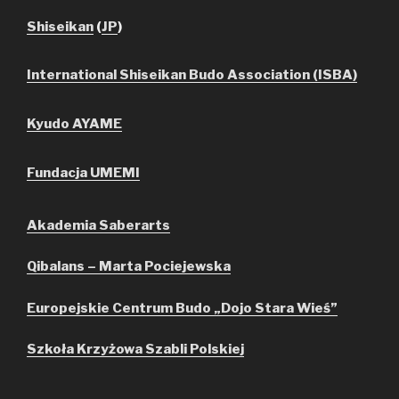
Shiseikan
(
JP
)
International Shiseikan Budo Association (ISBA)
Kyudo AYAME
Fundacja UMEMI
Akademia Saberarts
Qibalans – Marta Pociejewska
Europejskie Centrum Budo „Dojo Stara Wieś”
Szkoła Krzyżowa Szabli Polskiej