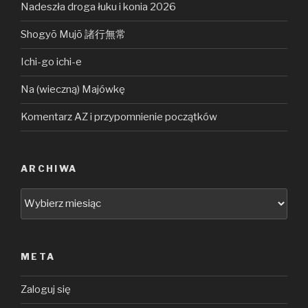
Nadeszła droga łuku i konia 2026
Shogyō Mujō 諸行無常
Ichi-go ichi-e
Na (wieczną) Majówkę
Komentarz AZ i przypomnienie początków
ARCHIWA
Archiwa
META
Zaloguj się