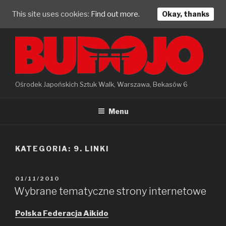
This site uses cookies:
Find out more.
Okay, thanks
Skip
to
content
Ośrodek Japońskich Sztuk Walk, Warszawa, Bekasów 6
Menu
KATEGORIA: 9. LINKI
POSTED
01/11/2010
ON
Wybrane tematyczne strony internetowe
Polska Federacja Aikido