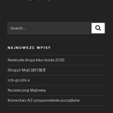
Search
Searc
for:
NAJNOWSZE WPISY
Nadeszła droga łuku i konia 2026
Shogyō Mujō 諸行無常
Ichi-go ichi-e
Na (wieczną) Majówkę
Komentarz AZ i przypomnienie początków