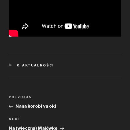
CATEGORIES
0. AKTUALNOŚCI
Nawigacja
PREVIOUS
Previous
wpisu
Post
Nana korobi ya oki
NEXT
Next
Post
Na (wieczną) Majówkę