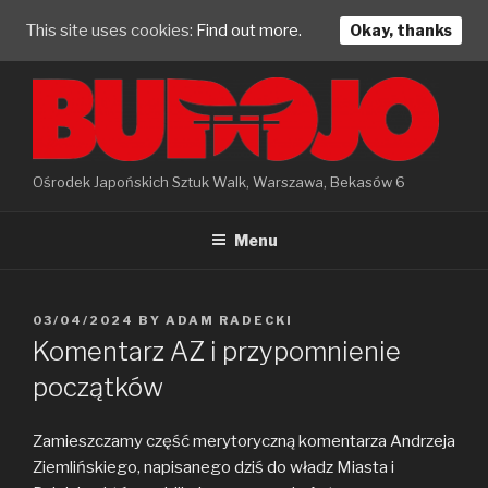
This site uses cookies:
Find out more.
Okay, thanks
Skip
to
content
Ośrodek Japońskich Sztuk Walk, Warszawa, Bekasów 6
Menu
POSTED
03/04/2024
BY
ADAM RADECKI
ON
Komentarz AZ i przypomnienie
początków
Zamieszczamy część merytoryczną komentarza Andrzeja
Ziemlińskiego, napisanego dziś do władz Miasta i