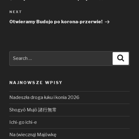
NEXT
Next
Post
Otwieramy Budojo po korona-przerwie!
Search
Searc
for:
NAJNOWSZE WPISY
Nadeszła droga łuku i konia 2026
Shogyō Mujō 諸行無常
Ichi-go ichi-e
Na (wieczną) Majówkę