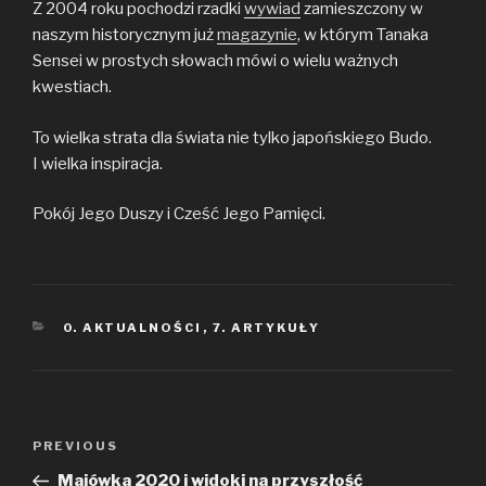
Z 2004 roku pochodzi rzadki
wywiad
zamieszczony w
naszym historycznym już
magazynie
, w którym Tanaka
Sensei w prostych słowach mówi o wielu ważnych
kwestiach.
To wielka strata dla świata nie tylko japońskiego Budo.
I wielka inspiracja.
Pokój Jego Duszy i Cześć Jego Pamięci.
CATEGORIES
0. AKTUALNOŚCI
,
7. ARTYKUŁY
Nawigacja
PREVIOUS
Previous
wpisu
Post
Majówka 2020 i widoki na przyszłość