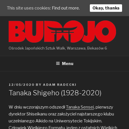
This site uses cookies:
Find out more.
Okay, thanks
Skip
to
content
Ośrodek Japońskich Sztuk Walk, Warszawa, Bekasów 6
Menu
POSTED
12/05/2020
BY
ADAM RADECKI
ON
Tanaka Shigeho (1928-2020)
W dniu wczorajszym odszedł
Tanaka Sensei
, pierwszy
dyrektor Shiseikanu oraz założyciel najstarszego klubu
uczelnianego Aikido na Uniwersytecie Tokijskim.
Człowiek Wielkiego Formatu, jeden z ostatnich Wielkich