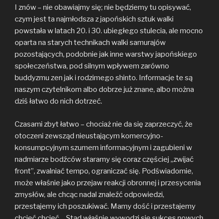
I znów – nie obawiajmy się; nie będziemy tu opisywać,
czym jest ta najmłodsza z japońskich sztuk walki
powstała w latach 20. i 30. ubiegłego stulecia, ale mocno
oparta na starych technikach walki samurajów
pozostających, podobnie jak inne warstwy japońskiego
społeczeństwa, pod silnym wpływem zarówno
buddyzmu zen jak i rodzimego shinto. Informacje te są
naszym czytelnikom albo dobrze już znane, albo można
dziś łatwo do nich dotrzeć.
Czasami zbyt łatwo – chociaż nie da się zaprzeczyć, że
otoczeni zewsząd nieustającym komercyjno-
konsumpcyjnym szumem informacyjnym i zagubieni w
nadmiarze bodźców staramy się coraz częściej „zwijać
front”, zwalniać tempo, ograniczać się. Podświadomie,
może właśnie jako przejaw reakcji obronnej i przesycenia
zmysłów, ale chcąc nadal znaleźć odpowiedzi,
przestajemy ich poszukiwać. Mamy dość i przestajemy
chcieć chcieć… Stąd właśnie wywodzi się sukces nowych