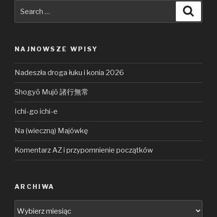
Search
Searc
for:
NAJNOWSZE WPISY
Nadeszła droga łuku i konia 2026
Shogyō Mujō 諸行無常
Ichi-go ichi-e
Na (wieczną) Majówkę
Komentarz AZ i przypomnienie początków
ARCHIWA
Archiwa