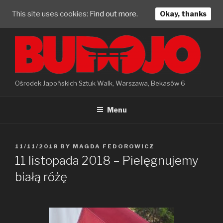
This site uses cookies:
Find out more.
Okay, thanks
Skip
to
content
Ośrodek Japońskich Sztuk Walk, Warszawa, Bekasów 6
Menu
POSTED
11/11/2018
BY
MAGDA FEDOROWICZ
ON
11 listopada 2018 – Pielęgnujemy
białą różę