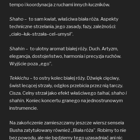
tempo i koordynacja z ruchami innych łuczników.
Shaho
– to sam kwiat, właściwa biała róża. Aspekty
techniczne strzelania, jego zasady, fazy, zależności:
„ciało–łuk–strzała–cel–umysł”.
Shahin
– to ulotny aromat białej róży. Duch. Artyzm,
elegancja, dostojeństwo, harmonia i precyzja ruchów.
Wyjście poza „ego”.
Tekkichu
– to ostry kolec białej róży. Dźwięk cięciwy,
świst lecącej strzały, odgłos przebicia przez nią tarczy.
Cisza. Celny strzał jako efekt właściwego
taihai, shaho i
shahin.
Koniec koncertu granego na jednostrunowym
instrumencie.
Na zakończenie zamieszczamy jeszcze wiersz senseia
Busha zatytułowany również „Biała róża”. Robimy to nie
bez powodu, ale nie będziemy tego uzasadniać ani nic