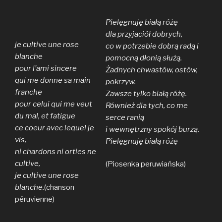
Pielęgnuję białą różę
dla przyjaciół dobrych,
je cultive une rose
co w potrzebie dobrą radą i
blanche
pomocną dłonią służą.
pour l’ami sincere
Żadnych chwastów, ostów,
qui me donne sa main
pokrzyw.
franche
Zawsze tylko białą różę.
pour celui qui me veut
Również dla tych, co me
du mal, et fatigue
serce ranią
ce coeur avec lequel je
i wewnętrzny spokój burzą.
vis,
Pielęgnuję białą różę
ni chardons ni orties ne
cultive,
(Piosenka peruwiańska)
je cultive une rose
blanche.
(chanson
péruvienne)