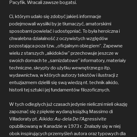
Pacyfik. Wracali zawsze bogatsi.
Ci, którym udało się zdobyć jakieś informacje
podejmowali wysiłki by je tłumaczyć, amatorskimi
sposobami powielać i udostępniać. To była heroiczna i
chwalebna działalność z oczywistych względów
pozostająca poza tzw. „oficjalnym obiegiem”. Zapewne
wielu z starszych „aikidoków” przechowuje jeszcze w
swoich domach te „samizdatowe” informatory, materiały
techniczne, skrypty do użytku wewnętrznego itp.
wydawnictwa, w których autorzy tekstów i ilustracji z
entuzjazmem dzielili się swą wiedzą nt. technik aikido,
historii tej sztuki i jej fundamentów filozoficznych.
W tych odległych już czasach jedynie nieliczni mieli okazję
zapoznać się z pięknie wydaną książką Massimo di
Villadoraty pt.
Aikido: Au-dela De l’Agressivite
opublikowaną w Kanadzie w 1973 r. Znalazły się w niej
obok inspirujących przemyśleń autora oraz typowych dla