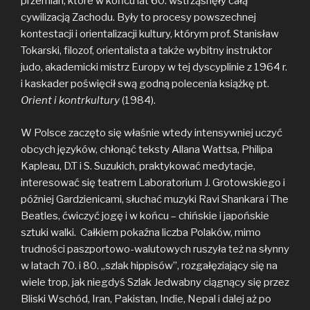
przemian, które w końcu lat 60. wstrząsnęły całą
cywilizacją Zachodu. Były to procesy powszechnej
kontestacji i orientalizacji kultury, którym prof. Stanisław
Tokarski, filozof, orientalista a także wybitny instruktor
judo, akademicki mistrz Europy w tej dyscyplinie z 1964 r.
i kaskader poświęcił swą godną polecenia książkę pt.
Orient i kontrkultury
(1984).
W Polsce zaczęto się właśnie wtedy intensywniej uczyć
obcych języków, chłonąć teksty Allana Wattsa, Philipa
Kapleau, D.T i S. Suzukich, praktykować medytacje,
interesować się teatrem Laboratorium J. Grotowskiego i
później Gardzienicami, słuchać muzyki Ravi Shankara i The
Beatles, ćwiczyć jogę i w końcu – chińskie i japońskie
sztuki walki. Całkiem pokaźna liczba Polaków, mimo
trudności paszportowo-walutowych ruszyła też na słynny
w latach 70. i 80. „szlak hippisów”, rozgałęziający się na
wiele trop, jak niegdyś Szlak Jedwabny ciągnący się przez
Bliski Wschód, Iran, Pakistan, Indie, Nepal i dalej aż po