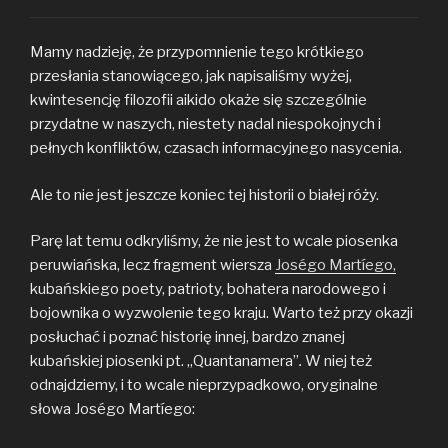
Mamy nadzieję, że przypomnienie tego krótkiego
przesłania stanowiącego, jak napisaliśmy wyżej,
kwintesencję filozofii aikido okaże się szczególnie
przydatne w naszych, niestety nadal niespokojnych i
pełnych konfliktów, czasach informacyjnego nasycenia.
Ale to nie jest jeszcze koniec tej historii o białej róży.
Parę lat temu odkryliśmy, że nie jest to wcale piosenka
peruwiańska, lecz fragment wiersza
Joségo Martíego,
kubańskiego poety, patrioty, bohatera narodowego i
bojownika o wyzwolenie tego kraju. Warto też przy okazji
posłuchać i poznać historię innej, bardzo znanej
kubańskiej piosenki pt. „Quantanamera”
.
W niej też
odnajdziemy, i to wcale nieprzypadkowo, oryginalne
słowa Joségo Martíego: