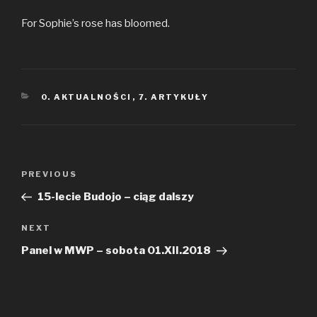
For Sophie’s rose has bloomed.
CATEGORIES
0. AKTUALNOŚCI
,
7. ARTYKUŁY
Nawigacja
PREVIOUS
Previous
wpisu
Post
15-lecie Budojo – ciąg dalszy
NEXT
Next
Post
Panel w MWP – sobota 01.XII.2018