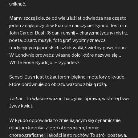
uniknąć.
Mamy szczęście, że od wielu już lat odwiedza nas często
jeden z najlepszych w Europie nauczycieli kyudo. Jest nim
John Carder Bush (6 dan, renshi) – charyzmatyczny mistrz,
poeta, pisarz, muzyk, fotograf, wybitny znawca
tradycyjnych japońskich sztuk walki, świetny gawędziarz.
W Londynie prowadzi własne dojo
,
które nazywa się…
White Rose Kyudojo. Przypadek?
Sensei Bush jest też autorem pięknej metafory o kyudo,
które porównuje do obrazu wazonu z białą różą.
Taihai
– to właśnie wazon, naczynie, oprawa, w której tkwi
żywy kwiat.
W kyudo odpowiada to zmieniającym się dynamicznie
relacjom łucznika z jego otoczeniem, formie
choreograficznej i jakości jego ruchów. To strój, postawa,