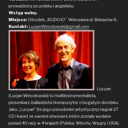
prowadzony po polsku i angielsku.
Wstęp wolny.
Miejsce:
Ośrodek „BUDOJO” Warszawa ul. Bekasów 6.
Kontakt:
Lucjan.Wesolowski@gmail.com
Lucyan
(Lucjan Wesołowski) to multiinstrumentalista,
piosenkarz-balladzista i kompozytor o bogatym dorobku.
Jako „Lucyan” (to jego pseudonim artystyczny) nagrał 27
CD i kaset ze swoimi utworami, które zostały wydane
ponad 40 razy w 4 krajach (Polska, Włochy, Węgry i USA).