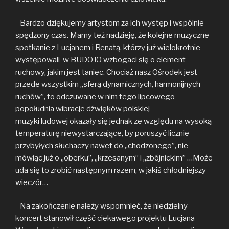
Bardzo dziękujemy artystom za ich występ i wspólnie
spędzony czas. Mamy też nadzieję, że kolejne muzyczne
spotkanie z Lucjanem i Renatą, którzy już wielokrotnie
występowali w BUDOJO wzbogaci się o element
ruchowy, jakim jest taniec. Chociaż nasz Ośrodek jest
przede wszystkim „sferą dynamicznych, harmonijnych
ruchów”, to odczuwane w nim tego lipcowego
popołudnia wibracje dźwięków polskiej
muzyki ludowej okazały się jednak ze względu na wysoką
temperaturę niewystarczające, by poruszyć licznie
przybyłych słuchaczy nawet do „chodzonego”, nie
mówiąc już o „oberku”, „krzesanym” i „zbójnickim” …Może
uda się to zrobić następnym razem, w jakiś chłodniejszy
wieczór…
Na zakończenie należy wspomnieć, że niedzielny
koncert stanowił część ciekawego projektu Lucjana