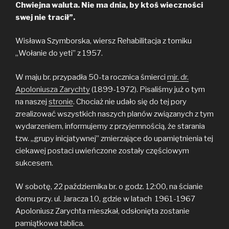
Chwiejna waluta. Nie ma dnia, by ktoś wieczności
swej nie tracił”.
Wisława Szymborska, wiersz Rehabilitacja z tomiku
„Wołanie do yeti” z 1957.
W maju br. przypadła 50-ta rocznica śmierci
mjr. dr.
Apoloniusza Zarychty
(1899-1972). Pisaliśmy już o tym
na naszej
stronie
. Chociaż nie udało się do tej pory
zrealizować wszystkich naszych planów związanych z tym
wydarzeniem, informujemy z przyjemnością, że starania
tzw. „grupy inicjatywnej” zmierzające do upamiętnienia tej
ciekawej postaci uwieńczone zostały częściowym
sukcesem.
W sobotę, 22 października br. o godz. 12:00, na ścianie
domu przy. ul. Jaracza 10, gdzie w latach 1961-1967
Apoloniusz Zarychta mieszkał, odsłonięta zostanie
pamiątkowa tablica.