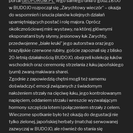
portal
GEOFORUM.PL
Tego samego dnia o godz.18:00
w BUDOJO rozpoczął się „Zarychtowy wieczór” – okazja
do wspomnień i snucia planów kolejnych działań
upamiętniających postać i rolę majora. Oprócz
okolicznościowej mini-wystawy, na której głównymi
eksponatami były słynny, jesionowy łuk Zarychty,
przedwojenne „białe kruki” jego autorstwa oraz jego
brazylijskie czerwone rubiny, goście zapoznali się z blisko
20-letnią działalnością BUDOJO, obejrzeli kolekcję łuków
wschodnich oraz ceremonię strzelania z łuku japońskiego
(yumi) zwaną makiwara sharei.
Zgodnie z zapowiedzią chętni mogli też samemu
doświadczyć emocji związanych z świadomym
nałożeniem strzały na cięciwę łuku, jego kontrolowanym
napięciem, oddaniem strzału i wreszcie wyzwalającym
hormony szczęścia lotem i połączeniem strzały z celem.
Wieczorne spotkanie było też okazją do degustacji nie
tylko zielonej, japońskiej herbaty (matcha) serwowanej
zazwyczaj w BUDOJO, ale również do stania się