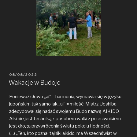
POSTED
08/08/2022
ON
Wakacje w Budojo
Ponieważ słowo „ai” = harmonia, wymawia się w języku
japońskim tak samo jak „ai” = miłość, Mistrz Ueshiba
zdecydował się nadać swojemu Budo nazwę AIKIDO.
Aiki nie jest techniką, sposobem walki z przeciwnikiem-
jest drogą przywrócenia światu pokoju i jedności.
(…) „Ten, kto poznał tajniki aikido, ma Wszechświat w