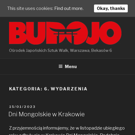
This site uses cookies:
Find out more.
Okay, thanks
Skip
to
content
Ośrodek Japońskich Sztuk Walk, Warszawa, Bekasów 6
Menu
KATEGORIA: 6. WYDARZENIA
POSTED
15/01/2023
ON
Dni Mongolskie w Krakowie
Z przyjemnością informujemy, że w listopadzie ubiegłego