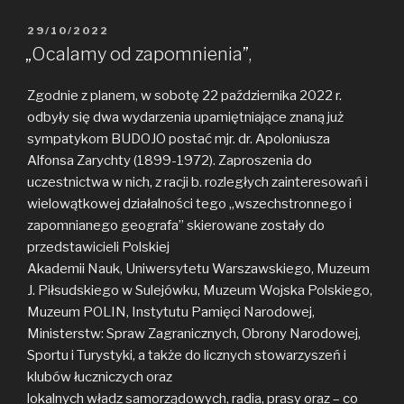
POSTED
29/10/2022
ON
„Ocalamy od zapomnienia”,
Zgodnie z planem, w sobotę 22 października 2022 r.
odbyły się dwa wydarzenia upamiętniające znaną już
sympatykom BUDOJO postać mjr. dr. Apoloniusza
Alfonsa Zarychty (1899-1972). Zaproszenia do
uczestnictwa w nich, z racji b. rozległych zainteresowań i
wielowątkowej działalności tego „wszechstronnego i
zapomnianego geografa” skierowane zostały do
przedstawicieli Polskiej
Akademii Nauk, Uniwersytetu Warszawskiego, Muzeum
J. Piłsudskiego w Sulejówku, Muzeum Wojska Polskiego,
Muzeum POLIN, Instytutu Pamięci Narodowej,
Ministerstw: Spraw Zagranicznych, Obrony Narodowej,
Sportu i Turystyki, a także do licznych stowarzyszeń i
klubów łuczniczych oraz
lokalnych władz samorządowych, radia, prasy oraz – co