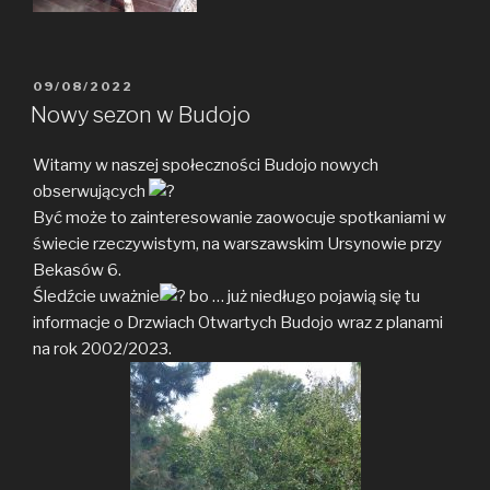
POSTED
09/08/2022
ON
Nowy sezon w Budojo
Witamy w naszej społeczności Budojo nowych
obserwujących
Być może to zainteresowanie zaowocuje spotkaniami w
świecie rzeczywistym, na warszawskim Ursynowie przy
Bekasów 6.
Śledźcie uważnie
bo … już niedługo pojawią się tu
informacje o Drzwiach Otwartych Budojo wraz z planami
na rok 2002/2023.