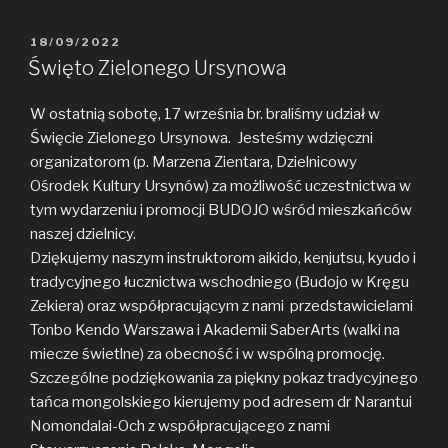
POSTED
18/09/2022
ON
Święto Zielonego Ursynowa
W ostatnią sobotę, 17 września br. braliśmy udział w
Święcie Zielonego Ursynowa. Jesteśmy wdzięczni
organizatorom (p. Marzena Zientara, Dzielnicowy
Ośrodek Kultury Ursynów) za możliwość uczestnictwa w
tym wydarzeniu i promocji BUDOJO wśród mieszkańców
naszej dzielnicy.
Dziękujemy naszym instruktorom aikido, kenjutsu, kyudo i
tradycyjnego łucznictwa wschodniego (Budojo w Kręgu
Zekiera) oraz współpracującym z nami przedstawicielami
Tonbo Kendo Warszawa i Akademii SaberArts (walki na
miecze świetlne) za obecność i w wspólną promocję.
Szczególne podziękowania za piękny pokaz tradycyjnego
tańca mongolskiego kierujemy pod adresem dr Narantui
Nomondalai-Och z współpracującego z nami