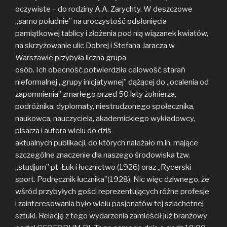
oczywiste – do rodziny A.A. Zarychty. W deszczowe
„samo południe” na uroczystość odsłonięcia
pamiątkowej tablicy i złożenia pod nią wiązanek kwiatów,
na skrzyżowanie ulic Dobrej i Stefana Jaracza w
Warszawie przybyła liczna grupa
osób. Ich obecność potwierdziła celowość starań
nieformalnej „grupy inicjatywnej” dążącej do „ocalenia od
zapomnienia” zmarłego przed 50 laty żołnierza,
podróżnika, dyplomaty, niestrudzonego społecznika,
naukowca, nauczyciela, akademickiego wykładowcy,
pisarza i autora wielu do dziś
aktualnych publikacji, do których należało m.in. mające
szczególne znaczenie dla naszego środowiska tzw.
„studjum” pt. Łuk i łucznictwo (1926) oraz „Rycerski
sport. Podręcznik łucznika”(1928). Nic więc dziwnego, że
wśród przybyłych gości reprezentujących różne profesje
i zainteresowania było wielu pasjonatów tej szlachetnej
sztuki. Relację z tego wydarzenia zamieścił już branżowy