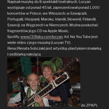
Napisał muzykę do 8 spektakli teatralnych. Lucyan
występuje od ponad 45 lat, zaprezentował ponad 1.000
koncertów w Polsce, we Włoszech, w Szwajcarii,
Portugalii, Hiszpanii, Maroku, Irlandii, Słowenii, Finlandii,
Szwecji, na Węgrzech i w Niemczech. Można posłuchać
fragmentów jego CD na Apple Music,
Spotify,
www.CDBaby.com/lucyan
, itd. Na You Tube jest
wiele video z jego muzyką (Lucyan TV).
Rena (Renata Sobczak) jest artystką-plastykiem (malarką
i rzeźbiarką należącą
do ZPAP).