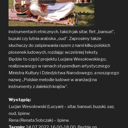
instrumentach etnicznych, takich jak sitar, flet „bansuri”,
buzuki czy lutnia arabska „oud”. Zaprosimy także
słuchaczy do zaśpiewania razem z nami kilku polskich
piosenek ludowych, rozdając wcześniej teksty.
Będzie to część projektu Lucjana Wesołowskiego,
realizowanego w ramach stypendium artystycznego
Ministra Kultury i Dziedzictwa Narodowego, a noszącego
nazwę „Polskie melodie ludowe w aranżacji na
instrumenty z dalekich krajów”.
Wystąpią:
Lucjan Wesołowski (Lucyan) – sitar, bansuri, buzuki, saz,
oud, śpiew;
Rena (Renata Sobczak) – śpiew.
Termin:
24.07.2022, 16.00-18.00. Będzie on