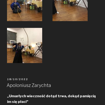
POSTED
18/10/2022
ON
Apoloniusz Zarychta
„Umarłych wieczność dotąd trwa, dokąd pamięcią
im się płaci”