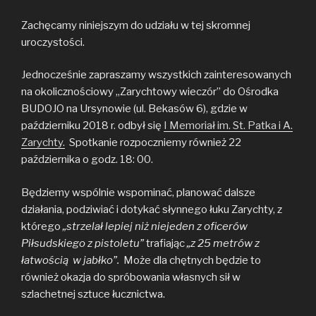
Zachęcamy niniejszym do udziału w tej skromnej
uroczystości.
Jednocześnie zapraszamy wszystkich zainteresowanych
na okolicznościowy „Zarychtowy wieczór” do Ośrodka
BUDOJO na Ursynowie (ul. Bekasów 6), gdzie w
październiku 2018 r. odbył się
I Memoriał im. St. Patka i A.
Zarychty.
Spotkanie rozpoczniemy również 22
października o godz. 18: 00.
Będziemy wspólnie wspominać, planować dalsze
działania, podziwiać i dotykać słynnego łuku Zarychty, z
którego
„strzelał lepiej niż niejeden z oficerów
Piłsudskiego z pistoletu”
trafiając
„z 25 metrów z
łatwością w jabłko”.
Może dla chętnych będzie to
również okazja do spróbowania własnych sił w
szlachetnej sztuce łucznictwa.