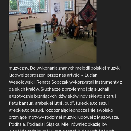
muzyczny. Do wykonania znanych melodii polskiej muzyki
ludowej zaproszeni przez nas artyści – Lucjan
Wesołowski i Renata Sobczak wykorzystali instrumenty z
dalekich krajów. Słuchacze z przyjemnością słuchali
egzotycznie brzmiących dźwięków indyjskiego sitaru i
fletu bansuri, arabskiej lutni „oud”, tureckiego sazu i
greckiego buzuki, rozpoznając jednocześnie swojsko
brzmiące motywy rodzimej muzyki ludowej z Mazowsza,
Podhala, Podlasia i Śląska. Mieli również okazję, by