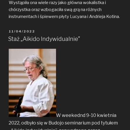
Wystąpiła ona wiele razy jako główna wokalistka i
chórzystka oraz wzbogaciła swą grą na różnych
instrumentach i śpiewem płyty Lucyana i Andrieja Kotina.
POSTED
11/04/2022
ON
Staż „Aikido Indywidualnie”
W weekednd 9-10 kwietnia
2022, odbyło się w Budojo seminarium pod tytułem