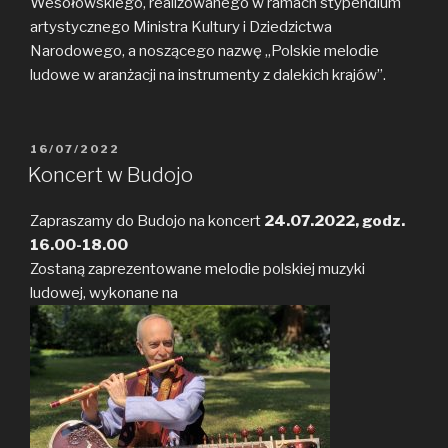
Wesołowskiego, realizowanego w ramach stypendium
artystycznego Ministra Kultury i Dziedzictwa
Narodowego, a noszącego nazwę „Polskie melodie
ludowe w aranżacji na instrumenty z dalekich krajów”.
POSTED
16/07/2022
ON
Koncert w Budojo
Zapraszamy do Budojo na koncert
24.07.2022, godz.
16.00-18.00
Zostaną zaprezentowane melodie polskiej muzyki
ludowej, wykonane na