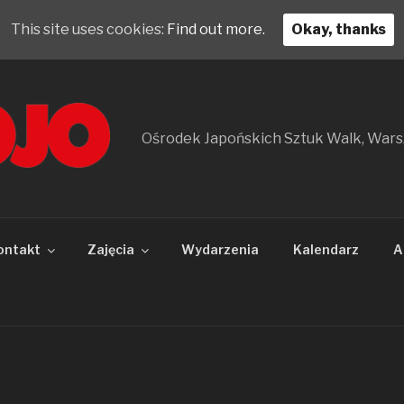
This site uses cookies:
Find out more.
Okay, thanks
Ośrodek Japońskich Sztuk Walk, War
ontakt
Zajęcia
Wydarzenia
Kalendarz
A