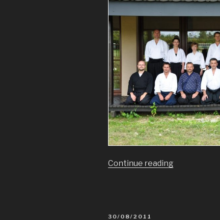
Continue reading
„Letnie
seminarium
kenjutsu”
POSTED
30/08/2011