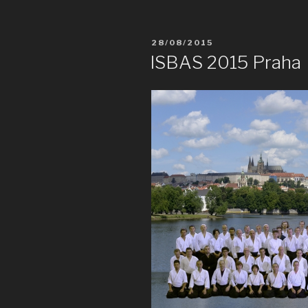
Wałcz”
POSTED
28/08/2015
ON
ISBAS 2015 Praha