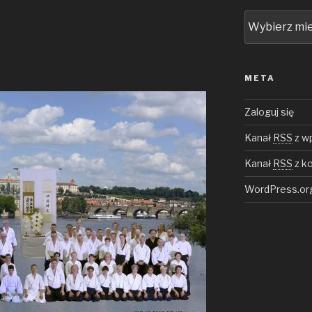
Archiwa
META
Zaloguj się
Kanał
RSS
z w
Kanał
RSS
z k
WordPress.or