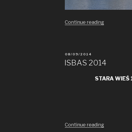
Continue reading
„ISBAS
2015
Praha”
POSTED
08/09/2014
ON
ISBAS 2014
STARA WIEŚ 
Continue reading
„ISBAS
2014”