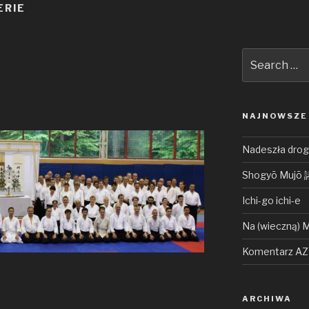
ERIE
Search
for:
NAJNOWSZE
Nadeszła droga
Shogyō Muj
Ichi-go ichi-e
Na (wieczną) 
Komentarz AZ 
ARCHIWA