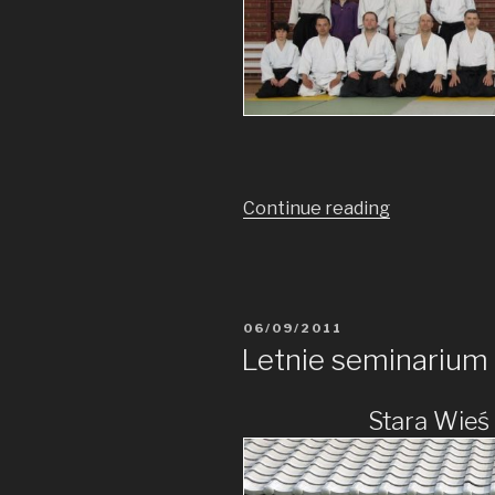
Continue reading
„Majówka
w
Wałczu
2013”
POSTED
06/09/2011
ON
Letnie seminarium 
Stara Wieś