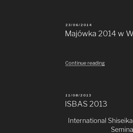
POSTED
23/06/2014
ON
Majówka 2014 w W
Continue reading
„Majówka
2014
w
Wałczu”
POSTED
11/08/2013
ON
ISBAS 2013
International Shisei
Semina