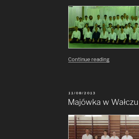
Continue reading
„ISBAS
2013”
POSTED
11/08/2013
ON
Majówka w Wałczu