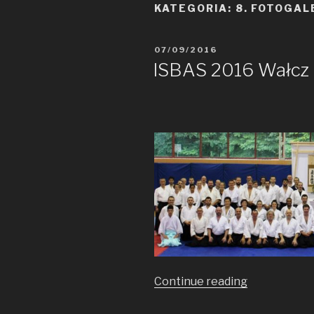
KATEGORIA: 8. FOTOGAL
POSTED
07/09/2016
ON
ISBAS 2016 Wałcz
Continue reading
„ISBAS
2016