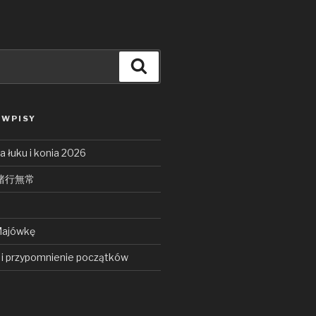
Search
 WPISY
 łuku i konia 2026
ō 諸行無常
Majówkę
i przypomnienie początków