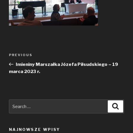
Nawigacja
PREVIOUS
Previous
wpisu
Post
Imieniny Marszałka Józefa Piłsudskiego – 19
marca 2023 r.
Search
Searc
for:
NAJNOWSZE WPISY