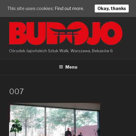
This site uses cookies:
Find out more.
Okay, thanks
Skip
to
content
Ośrodek Japońskich Sztuk Walk, Warszawa, Bekasów 6
Menu
007