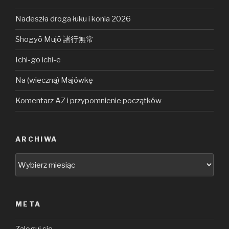
Nadeszła droga łuku i konia 2026
Shogyō Mujō 諸行無常
Ichi-go ichi-e
Na (wieczną) Majówkę
Komentarz AZ i przypomnienie początków
ARCHIWA
Archiwa
META