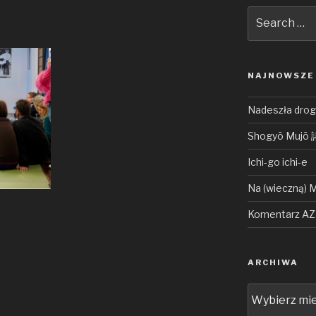
Search
for:
NAJNOWSZE
Nadeszła droga
Shogyō Muj
Ichi-go ichi-e
Na (wieczną) 
Komentarz AZ 
ARCHIWA
Archiwa