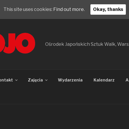
This site uses cookies:
Find out more.
Okay, thanks
Ośrodek Japońskich Sztuk Walk, War
ontakt
Zajęcia
Wydarzenia
Kalendarz
A