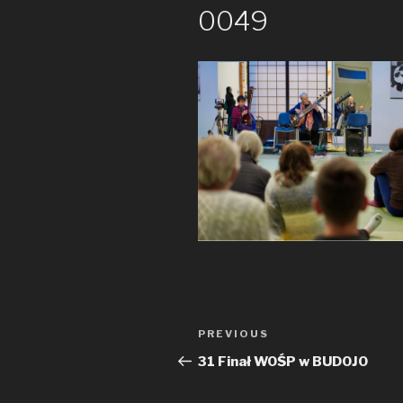
0049
Nawigacja
PREVIOUS
Previous
wpisu
Post
31 Finał WOŚP w BUDOJO