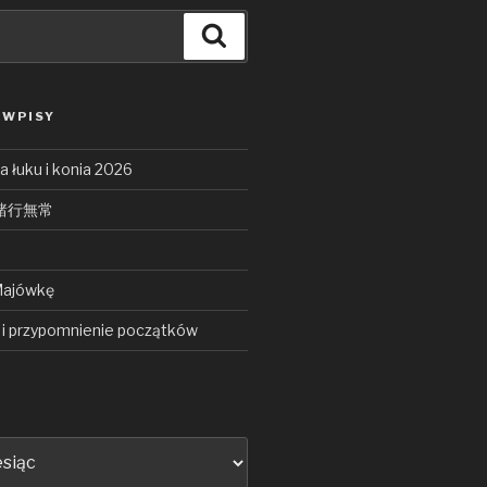
Search
 WPISY
 łuku i konia 2026
ō 諸行無常
Majówkę
i przypomnienie początków