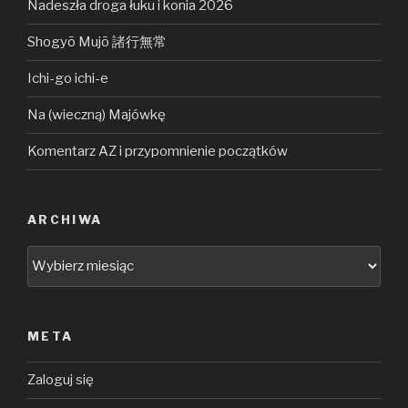
Nadeszła droga łuku i konia 2026
Shogyō Mujō 諸行無常
Ichi-go ichi-e
Na (wieczną) Majówkę
Komentarz AZ i przypomnienie początków
ARCHIWA
Archiwa
META
Zaloguj się