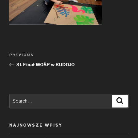
Nawigacja
PREVIOUS
Previous
wpisu
Post
31 Finał WOŚP w BUDOJO
Search
Searc
for:
NAJNOWSZE WPISY