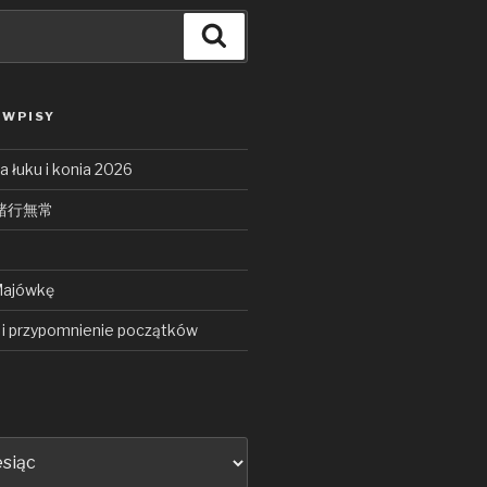
Search
 WPISY
 łuku i konia 2026
ō 諸行無常
Majówkę
i przypomnienie początków