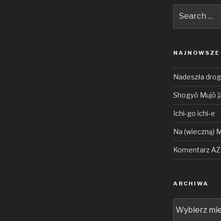
Search
for:
NAJNOWSZE
Nadeszła droga
Shogyō Muj
Ichi-go ichi-e
Na (wieczną) 
Komentarz AZ 
ARCHIWA
Archiwa