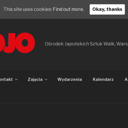
This site uses cookies:
Find out more.
Okay, thanks
Ośrodek Japońskich Sztuk Walk, War
ontakt
Zajęcia
Wydarzenia
Kalendarz
A