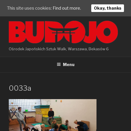
This site uses cookies:
Find out more.
Okay, thanks
Skip
to
content
Ośrodek Japońskich Sztuk Walk, Warszawa, Bekasów 6
Menu
0033a