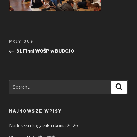
Nawigacja
PREVIOUS
Previous
wpisu
Post
31 Finał WOŚP w BUDOJO
Search
Searc
for:
NAJNOWSZE WPISY
Nadeszła droga łuku i konia 2026