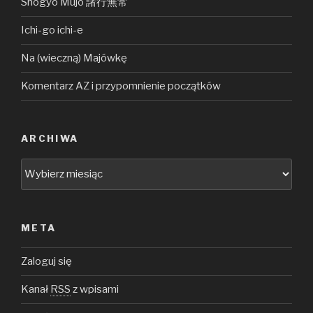
Shogyō Mujō 諸行無常
Ichi-go ichi-e
Na (wieczną) Majówkę
Komentarz AZ i przypomnienie początków
ARCHIWA
Archiwa
META
Zaloguj się
Kanał
RSS
z wpisami