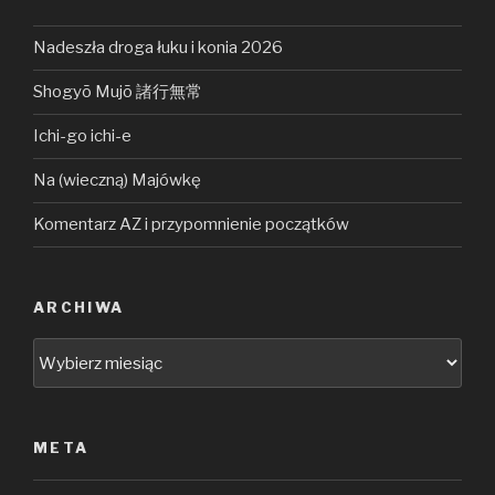
Nadeszła droga łuku i konia 2026
Shogyō Mujō 諸行無常
Ichi-go ichi-e
Na (wieczną) Majówkę
Komentarz AZ i przypomnienie początków
ARCHIWA
Archiwa
META