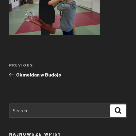
Nawigacja
PREVIOUS
Previous
wpisu
Post
Okmeidan w Budojo
Search
Searc
for:
NAJNOWSZE WPISY