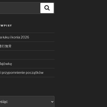
Search
 WPISY
 łuku i konia 2026
ō 諸行無常
Majówkę
i przypomnienie początków