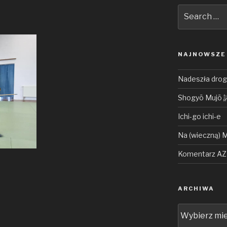
Search
for:
NAJNOWSZE
Nadeszła droga
Shogyō Muj
Ichi-go ichi-e
Na (wieczną) 
Komentarz AZ 
ARCHIWA
Archiwa