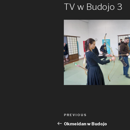
TV w Budojo 3
Nawigacja
PREVIOUS
Previous
wpisu
Post
Okmeidan w Budojo