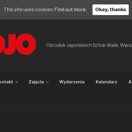
This site uses cookies:
Find out more.
Okay, thanks
Ośrodek Japońskich Sztuk Walk, War
ontakt
Zajęcia
Wydarzenia
Kalendarz
A